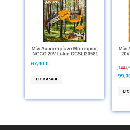
Μίνι Αλυσοπρίονο Μπαταρίας
Μίνι
INGCO 20V Li-Ion CGSLI20581
20V
67,90 €
169,
99,0