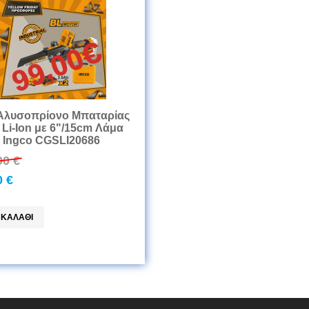
 Αλυσοπρίονο Μπαταρίας
 Li-Ion με 6"/15cm Λάμα
Ingco CGSLI20686
90 €
0 €