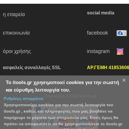
social media
η εταιρεία
επικοινωνία
facebook
όροι χρήσης
instagram
ασφαλείς συναλλαγές SSL
ΑΡ.ΓΕΜΗ 4185360
×
Το itools.gr χρησιμοποιεί cookies για την σωστή
και εύρυθμη λειτουργία του.
Copyright © 2020 itools.gr
Ρυθμίσεις απορρήτου
Χρησιμοποιούμε cookies για την σωστή λειτουργία του
itools.gr , καθώς και πληροφορίες που μας βοηθάνε να
παρέχουμε το μέγιστο των υπηρεσιών μας. Εσείς όμως θα
πρέπει να αποφασίσετε αν θα χρησιμοποιήσετε το itools.gr