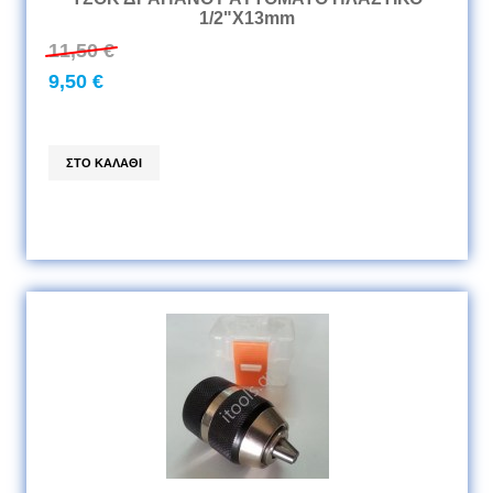
1/2"Χ13mm
11,50 €
9,50 €