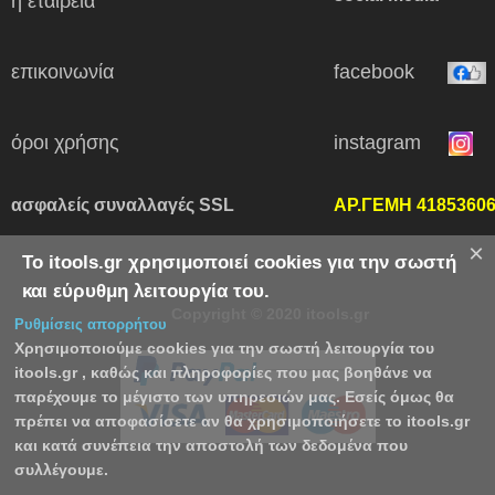
η εταιρεία
επικοινωνία
facebook
όροι χρήσης
instagram
ασφαλείς συναλλαγές SSL
ΑΡ.ΓΕΜΗ 4185360
×
Το itools.gr χρησιμοποιεί cookies για την σωστή
και εύρυθμη λειτουργία του.
Copyright © 2020 itools.gr
Ρυθμίσεις απορρήτου
Χρησιμοποιούμε cookies για την σωστή λειτουργία του
itools.gr , καθώς και πληροφορίες που μας βοηθάνε να
παρέχουμε το μέγιστο των υπηρεσιών μας. Εσείς όμως θα
πρέπει να αποφασίσετε αν θα χρησιμοποιήσετε το itools.gr
και κατά συνέπεια την αποστολή των δεδομένα που
συλλέγουμε.