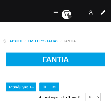
0
Λογαριασμός
Regist
ΑΡΧΙΚΉ
/
ΕΊΔΗ ΠΡΟΣΤΑΣΊΑΣ
/
ΓΑΝΤΙΑ
ΓΑΝΤΙΑ
Ταξινόμηση +/-
Αποτελέσματα 1 - 8 από 8