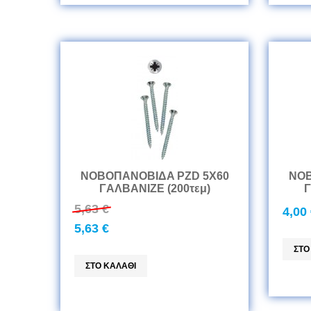
ΝΟΒΟΠANOBIΔA PZD 5Χ60
ΝΟΒ
ΓAΛBANIZE (200τεμ)
Γ
5,63 €
4,00
5,63 €