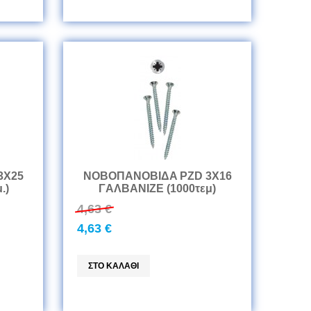
3Χ25
ΝΟΒΟΠANOBIΔA PZD 3Χ16
.)
ΓAΛBANIZE (1000τεμ)
4,63 €
4,63 €