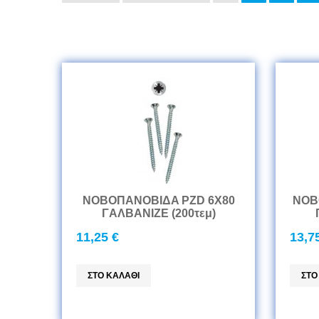
ΝΟΒΟΠANOBIΔA PZD 6Χ80
ΝΟΒ
ΓAΛBANIZE (200τεμ)
11,25 €
13,7