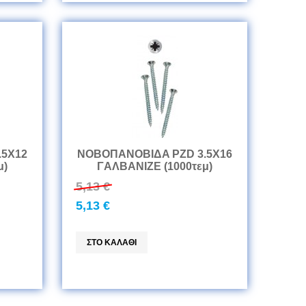
.5Χ12
ΝΟΒΟΠANOBIΔA PZD 3.5Χ16
μ)
ΓAΛBANIZE (1000τεμ)
5,13 €
5,13 €