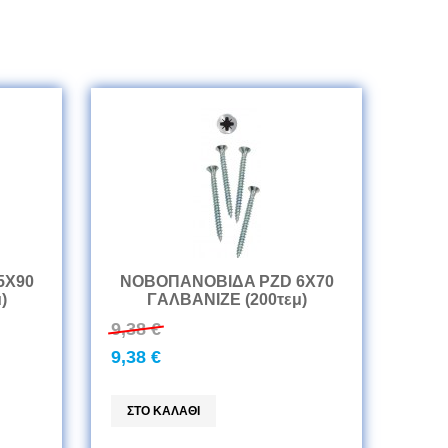
5Χ90
ΝΟΒΟΠANOBIΔA PZD 6Χ70
)
ΓAΛBANIZE (200τεμ)
9,38 €
9,38 €