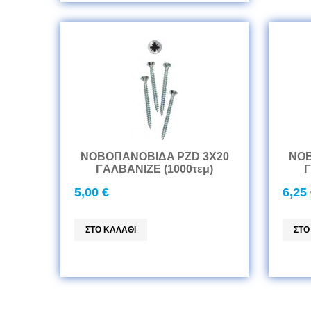
ΝΟΒΟΠANOBIΔA PZD 3Χ20
ΝΟΒ
ΓAΛBANIZE (1000τεμ)
Γ
5,00 €
6,25