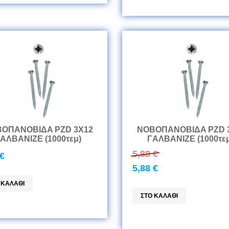
ΟΠANOBIΔA PZD 3Χ12
ΝΟΒΟΠANOBIΔA PZD 
AΛBANIZE (1000τεμ)
ΓAΛBANIZE (1000τεμ
5,88 €
 €
5,88 €