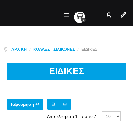
0
Λογαριασμός
Regist
ΑΡΧΙΚΉ
/
ΚΌΛΛΕΣ - ΣΙΛΙΚΌΝΕΣ
/
ΕΙΔΙΚΕΣ
ΕΙΔΙΚΕΣ
Ταξινόμηση +/-
Αποτελέσματα 1 - 7 από 7