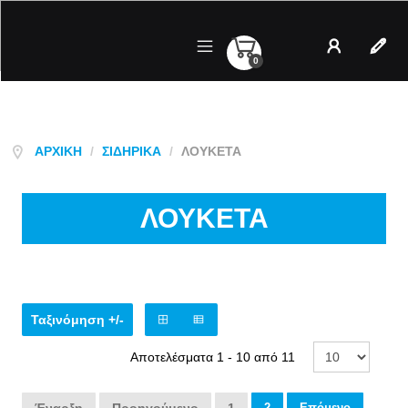
0
Λογαριασμός
Regist
ΑΡΧΙΚΉ
/
ΣΙΔΗΡΙΚΆ
/
ΛΟΥΚΕΤΑ
ΛΟΥΚΕΤΑ
Ταξινόμηση +/-
Αποτελέσματα 1 - 10 από 11
2
Επόμενο