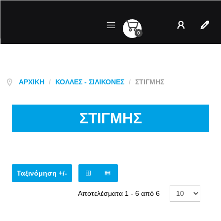
0
Λογαριασμός
Regist
ΑΡΧΙΚΉ
/
ΚΌΛΛΕΣ - ΣΙΛΙΚΌΝΕΣ
/
ΣΤΙΓΜΗΣ
ΣΤΙΓΜΗΣ
Ταξινόμηση +/-
Αποτελέσματα 1 - 6 από 6