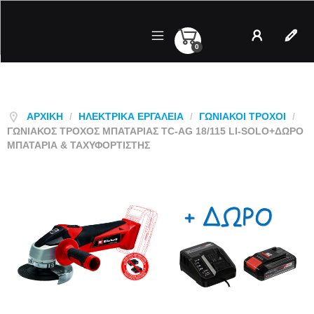
0
Λογαριασμός
Regist
ΑΡΧΙΚΉ
/
ΗΛΕΚΤΡΙΚΆ ΕΡΓΑΛΕΊΑ
/
ΓΩΝΙΑΚΟΙ ΤΡΟΧΟΙ
/
ΓΩΝΙΑΚΌΣ ΤΡΟΧΌΣ ΜΠΑΤΑΡΊΑΣ TC-AG 18/115 LI-SOLO+ΔΏΡΟ
ΜΠΑΤΑΡΊΑ & ΤΑΧΥΦΟΡΤΙΣΤΉΣ